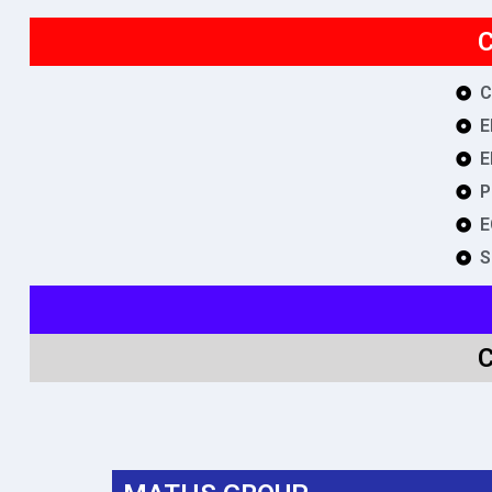
C
C
E
E
P
E
S
C