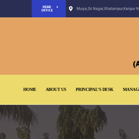
HEAD
Muiya,Sri Nagar,Ghatampur,Kanpur Na
OFFICE
HOME
ABOUT US
PRINCIPAL’S DESK
MANAG