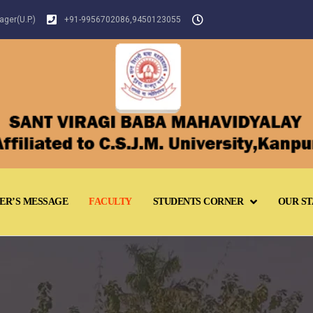
ger(U.P.)
+91-9956702086,9450123055
ER’S MESSAGE
FACULTY
STUDENTS CORNER
OUR ST