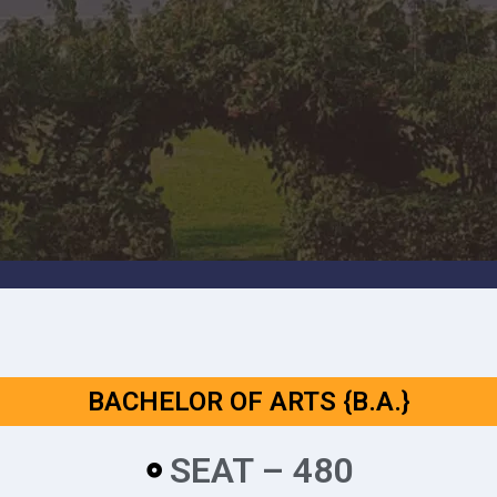
BACHELOR OF ARTS {B.A.}
SEAT – 480